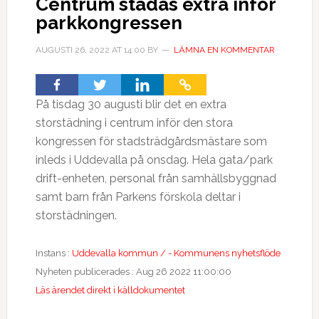
Centrum städas extra inför
parkkongressen
AUGUSTI 26, 2022
AT
14:00
BY
LÄMNA EN KOMMENTAR
På tisdag 30 augusti blir det en extra
storstädning i centrum inför den stora
kongressen för stadsträdgårdsmästare som
inleds i Uddevalla på onsdag. Hela gata/park
drift-enheten, personal från samhällsbyggnad
samt barn från Parkens förskola deltar i
storstädningen.
Instans :
Uddevalla kommun / - Kommunens nyhetsflöde
Nyheten publicerades : Aug 26 2022 11:00:00
Läs ärendet direkt i källdokumentet