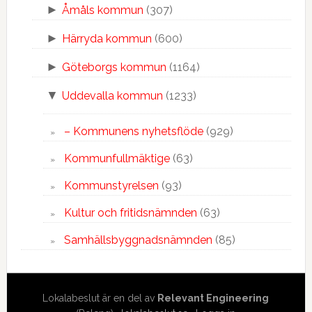
►
Åmåls kommun
(307)
►
Härryda kommun
(600)
►
Göteborgs kommun
(1164)
▼
Uddevalla kommun
(1233)
– Kommunens nyhetsflöde
(929)
Kommunfullmäktige
(63)
Kommunstyrelsen
(93)
Kultur och fritidsnämnden
(63)
Samhällsbyggnadsnämnden
(85)
Lokalabeslut är en del av
Relevant Engineering