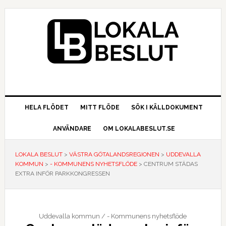
Hoppa
Hoppa
Hoppa
till
till
till
huvudnavigering
huvudinnehåll
det
primära
sidofältet
HELA FLÖDET
MITT FLÖDE
SÖK I KÄLLDOKUMENT
ANVÄNDARE
OM LOKALABESLUT.SE
LOKALA BESLUT
>
VÄSTRA GÖTALANDSREGIONEN
>
UDDEVALLA
KOMMUN
>
- KOMMUNENS NYHETSFLÖDE
>
CENTRUM STÄDAS
EXTRA INFÖR PARKKONGRESSEN
Uddevalla kommun / - Kommunens nyhetsflöde