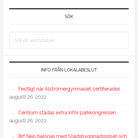
Primärt
sidofält
SÖK
Sök
på
webbplatsen
INFO FRÅN LOKALABESLUT
Festligt när Alströmergymnasiet certifierades
augusti 26, 2022
Centrum städas extra inför parkkongressen
augusti 26, 2022
Brf Neo belönas med Stadsbyggnadspriset och