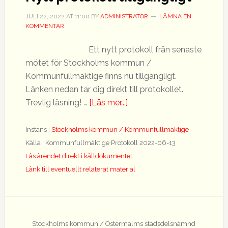
JULI 22, 2022
AT
11:00
BY
ADMINISTRATOR
LÄMNA EN
KOMMENTAR
Ett nytt protokoll från senaste
mötet för Stockholms kommun /
Kommunfullmäktige finns nu tillgängligt.
Länken nedan tar dig direkt till protokollet.
om
Trevlig läsning! …
[Läs mer...]
Nytt
protokoll
Instans :
Stockholms kommun / Kommunfullmäktige
tillgängligt
Källa : Kommunfullmäktige Protokoll 2022-06-13
Läs ärendet direkt i källdokumentet
Länk till eventuellt relaterat material
Stockholms kommun / Östermalms stadsdelsnämnd