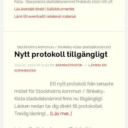
Källa : Skarpnäcks stadsdelsnämnd Protokoll 2022-06-16
Läs ärendet direkt i källdokumentet
Länk till eventuellt relaterat material
Stockholms kommun / Rinkeby-Kista stadsdelsnämnd
Nytt protokoll tillgängligt
JULI 21, 2022
AT
11:02
BY
ADMINISTRATOR
LÄMNA EN
KOMMENTAR
Ett nytt protokoll från senaste
mötet för Stockholms kommun / Rinkeby-
Kista stadsdelsnämnd finns nu tillgängligt.
Länken nedan tar dig direkt till protokollet.
om
Trevlig läsning! …
[Läs mer...]
Nytt