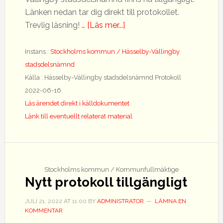
Länken nedan tar dig direkt till protokollet.
om
Trevlig läsning! …
[Läs mer...]
Nytt
protokoll
Instans :
Stockholms kommun / Hässelby-Vällingby
tillgängligt
stadsdelsnämnd
Källa : Hässelby-Vällingby stadsdelsnämnd Protokoll
2022-06-16
Läs ärendet direkt i källdokumentet
Länk till eventuellt relaterat material
Stockholms kommun / Kommunfullmäktige
Nytt protokoll tillgängligt
JULI 21, 2022
AT
11:00
BY
ADMINISTRATOR
LÄMNA EN
KOMMENTAR