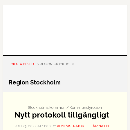
Hoppa
Hoppa
Hoppa
till
till
till
huvudnavigering
huvudinnehåll
det
primära
sidofältet
LOKALA BESLUT
>
REGION STOCKHOLM
Region Stockholm
Stockholms kommun / Kommunstyrelsen
Nytt protokoll tillgängligt
JULI 23, 2022
AT
11:00
BY
ADMINISTRATOR
LÄMNA EN