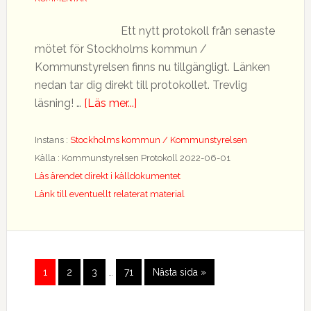
Ett nytt protokoll från senaste
mötet för Stockholms kommun /
Kommunstyrelsen finns nu tillgängligt. Länken
nedan tar dig direkt till protokollet. Trevlig
om
läsning! …
[Läs mer...]
Nytt
protokoll
Instans :
Stockholms kommun / Kommunstyrelsen
tillgängligt
Källa : Kommunstyrelsen Protokoll 2022-06-01
Läs ärendet direkt i källdokumentet
Länk till eventuellt relaterat material
Interimistiska
Gå
Gå
Gå
Gå
Go
1
2
3
…
71
Nästa sida »
sidor
till
till
till
till
to
utelämnas
sida
sida
sida
sida