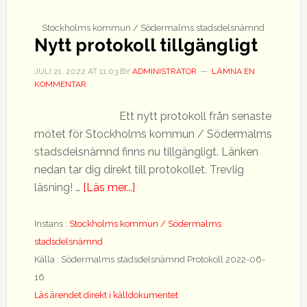
Stockholms kommun / Södermalms stadsdelsnämnd
Nytt protokoll tillgängligt
JULI 21, 2022
AT
11:03
BY
ADMINISTRATOR
LÄMNA EN
KOMMENTAR
Ett nytt protokoll från senaste
mötet för Stockholms kommun / Södermalms
stadsdelsnämnd finns nu tillgängligt. Länken
nedan tar dig direkt till protokollet. Trevlig
om
läsning! …
[Läs mer...]
Nytt
protokoll
Instans :
Stockholms kommun / Södermalms
tillgängligt
stadsdelsnämnd
Källa : Södermalms stadsdelsnämnd Protokoll 2022-06-
16
Läs ärendet direkt i källdokumentet