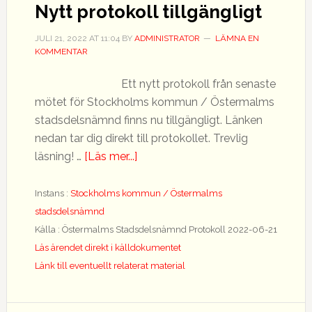
Nytt protokoll tillgängligt
JULI 21, 2022
AT
11:04
BY
ADMINISTRATOR
LÄMNA EN
KOMMENTAR
Ett nytt protokoll från senaste
mötet för Stockholms kommun / Östermalms
stadsdelsnämnd finns nu tillgängligt. Länken
nedan tar dig direkt till protokollet. Trevlig
om
läsning! …
[Läs mer...]
Nytt
protokoll
Instans :
Stockholms kommun / Östermalms
tillgängligt
stadsdelsnämnd
Källa : Östermalms Stadsdelsnämnd Protokoll 2022-06-21
Läs ärendet direkt i källdokumentet
Länk till eventuellt relaterat material