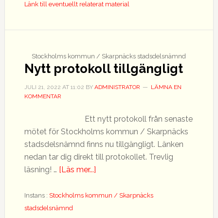
Länk till eventuellt relaterat material
Stockholms kommun / Skarpnäcks stadsdelsnämnd
Nytt protokoll tillgängligt
JULI 21, 2022
AT
11:02
BY
ADMINISTRATOR
LÄMNA EN
KOMMENTAR
Ett nytt protokoll från senaste
mötet för Stockholms kommun / Skarpnäcks
stadsdelsnämnd finns nu tillgängligt. Länken
nedan tar dig direkt till protokollet. Trevlig
om
läsning! …
[Läs mer...]
Nytt
protokoll
Instans :
Stockholms kommun / Skarpnäcks
tillgängligt
stadsdelsnämnd