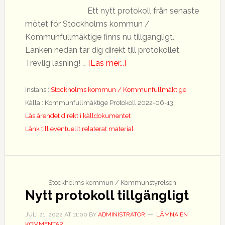
Ett nytt protokoll från senaste
mötet för Stockholms kommun /
Kommunfullmäktige finns nu tillgängligt.
Länken nedan tar dig direkt till protokollet.
om
Trevlig läsning! …
[Läs mer...]
Nytt
protokoll
Instans :
Stockholms kommun / Kommunfullmäktige
tillgängligt
Källa : Kommunfullmäktige Protokoll 2022-06-13
Läs ärendet direkt i källdokumentet
Länk till eventuellt relaterat material
Stockholms kommun / Kommunstyrelsen
Nytt protokoll tillgängligt
JULI 21, 2022
AT
11:00
BY
ADMINISTRATOR
LÄMNA EN
KOMMENTAR