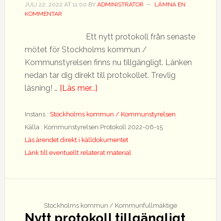
JULI 22, 2022
AT
11:00
BY
ADMINISTRATOR
LÄMNA EN
KOMMENTAR
Ett nytt protokoll från senaste
mötet för Stockholms kommun /
Kommunstyrelsen finns nu tillgängligt. Länken
nedan tar dig direkt till protokollet. Trevlig
om
läsning! …
[Läs mer...]
Nytt
protokoll
Instans :
Stockholms kommun / Kommunstyrelsen
tillgängligt
Källa : Kommunstyrelsen Protokoll 2022-06-15
Läs ärendet direkt i källdokumentet
Länk till eventuellt relaterat material
Stockholms kommun / Kommunfullmäktige
Nytt protokoll tillgängligt