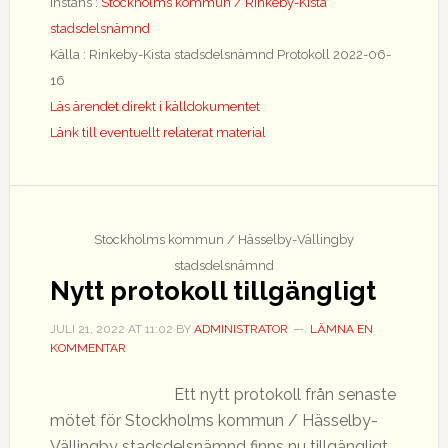
protokoll
Instans :
Stockholms kommun / Rinkeby-Kista
tillgängligt
stadsdelsnämnd
Källa : Rinkeby-Kista stadsdelsnämnd Protokoll 2022-06-
16
Läs ärendet direkt i källdokumentet
Länk till eventuellt relaterat material
Stockholms kommun / Hässelby-Vällingby
stadsdelsnämnd
Nytt protokoll tillgängligt
JULI 21, 2022
AT
11:02
BY
ADMINISTRATOR
LÄMNA EN
KOMMENTAR
Ett nytt protokoll från senaste
mötet för Stockholms kommun / Hässelby-
Vällingby stadsdelsnämnd finns nu tillgängligt.