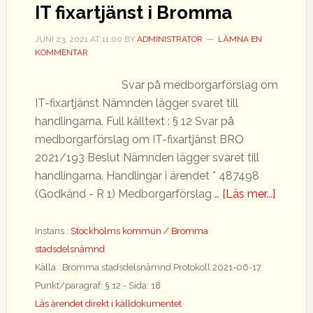
IT fixartjänst i Bromma
JUNI 23, 2021
AT
11:00
BY
ADMINISTRATOR
LÄMNA EN
KOMMENTAR
Svar på medborgarförslag om
IT-fixartjänst Nämnden lägger svaret till
handlingarna. Full källtext : § 12 Svar på
medborgarförslag om IT-fixartjänst BRO
2021/193 Beslut Nämnden lägger svaret till
handlingarna. Handlingar i ärendet * 487498
om
(Godkänd - R 1) Medborgarförslag …
[Läs mer...]
IT
fixartjä
Instans :
Stockholms kommun / Bromma
i
stadsdelsnämnd
Bromm
Källa : Bromma stadsdelsnämnd Protokoll 2021-06-17
Punkt/paragraf: § 12 - Sida: 18
Läs ärendet direkt i källdokumentet