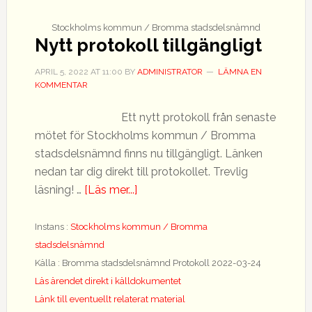
Stockholms kommun / Bromma stadsdelsnämnd
Nytt protokoll tillgängligt
APRIL 5, 2022
AT
11:00
BY
ADMINISTRATOR
LÄMNA EN
KOMMENTAR
Ett nytt protokoll från senaste
mötet för Stockholms kommun / Bromma
stadsdelsnämnd finns nu tillgängligt. Länken
nedan tar dig direkt till protokollet. Trevlig
om
läsning! …
[Läs mer...]
Nytt
protokoll
Instans :
Stockholms kommun / Bromma
tillgängligt
stadsdelsnämnd
Källa : Bromma stadsdelsnämnd Protokoll 2022-03-24
Läs ärendet direkt i källdokumentet
Länk till eventuellt relaterat material