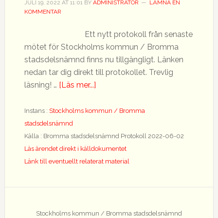
JULI 19, 2022
AT
11:01
BY
ADMINISTRATOR
LÄMNA EN
KOMMENTAR
Ett nytt protokoll från senaste
mötet för Stockholms kommun / Bromma
stadsdelsnämnd finns nu tillgängligt. Länken
nedan tar dig direkt till protokollet. Trevlig
om
läsning! …
[Läs mer...]
Nytt
protokoll
Instans :
Stockholms kommun / Bromma
tillgängligt
stadsdelsnämnd
Källa : Bromma stadsdelsnämnd Protokoll 2022-06-02
Läs ärendet direkt i källdokumentet
Länk till eventuellt relaterat material
Stockholms kommun / Bromma stadsdelsnämnd