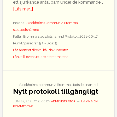
ett sjunkande antal barn under de kommande …
om
[Läs mer...]
Avveckling
av
Instans :
Stockholms kommun / Bromma
förskolan
stadsdelsnämnd
Söderberga
Källa : Bromma stadsdelsnämnd Protokoll 2021-06-17
allé
Punkt/paragraf: § 3 - Sida: 5
Läs ärendet direkt i källdokumentet
Länk till eventuellt relaterat material
Stockholms kommun / Bromma stadsdelsnämnd
Nytt protokoll tillgängligt
JUNI 21, 2021
AT
11:00
BY
ADMINISTRATOR
LÄMNA EN
KOMMENTAR