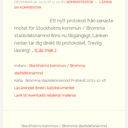
DECEMBER 18, 2021
AT
11:00
BY
ADMINISTRATOR
LÄMNA
EN KOMMENTAR
Ett nytt protokoll från senaste
mötet för Stockholms kommun / Bromma
stadsdelsnämnd finns nu tillgängligt. Länken
nedan tar dig direkt till protokollet. Trevlig
om
läsning! …
[Läs mer...]
Nytt
protokoll
Instans :
Stockholms kommun / Bromma
tillgängligt
stadsdelsnämnd
Källa : Bromma stadsdelsnämnd Protokoll 2021-12-16
Läs ärendet direkt i källdokumentet
Länk till eventuellt relaterat material
Stockholms kommun / Bromma stadsdelsnämnd