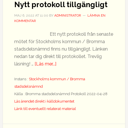
Nytt protokoll tillgängligt
MAJ 6, 2022
AT
11:00
BY
ADMINISTRATOR
LÄMNA EN
KOMMENTAR
Ett nytt protokoll från senaste
mötet för Stockholms kommun / Bromma
stadsdelsnämnd finns nu tillgängligt. Länken
nedan tar dig direkt till protokollet. Trevlig
om
läsning! …
[Läs mer...]
Nytt
protokoll
Instans :
Stockholms kommun / Bromma
tillgängligt
stadsdelsnämnd
Källa : Bromma stadsdelsnämnd Protokoll 2022-04-28
Läs ärendet direkt i källdokumentet
Länk till eventuellt relaterat material