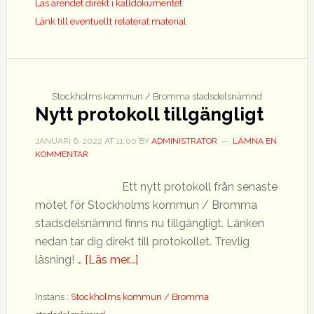
Läs ärendet direkt i källdokumentet
Länk till eventuellt relaterat material
Stockholms kommun / Bromma stadsdelsnämnd
Nytt protokoll tillgängligt
JANUARI 6, 2022
AT
11:00
BY
ADMINISTRATOR
LÄMNA EN
KOMMENTAR
Ett nytt protokoll från senaste
mötet för Stockholms kommun / Bromma
stadsdelsnämnd finns nu tillgängligt. Länken
nedan tar dig direkt till protokollet. Trevlig
om
läsning! …
[Läs mer...]
Nytt
protokoll
Instans :
Stockholms kommun / Bromma
tillgängligt