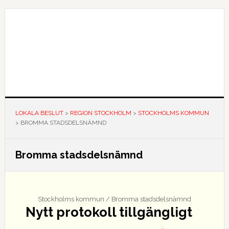
Hoppa
Hoppa
Hoppa
till
till
till
huvudnavigering
huvudinnehåll
det
primära
sidofältet
LOKALA BESLUT
>
REGION STOCKHOLM
>
STOCKHOLMS KOMMUN
>
BROMMA STADSDELSNÄMND
Bromma stadsdelsnämnd
Stockholms kommun / Bromma stadsdelsnämnd
Nytt protokoll tillgängligt