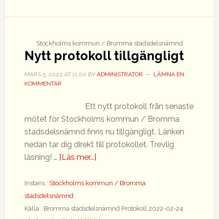
Stockholms kommun / Bromma stadsdelsnämnd
Nytt protokoll tillgängligt
MARS 5, 2022
AT
11:00
BY
ADMINISTRATOR
LÄMNA EN
KOMMENTAR
Ett nytt protokoll från senaste
mötet för Stockholms kommun / Bromma
stadsdelsnämnd finns nu tillgängligt. Länken
nedan tar dig direkt till protokollet. Trevlig
om
läsning! …
[Läs mer...]
Nytt
protokoll
Instans :
Stockholms kommun / Bromma
tillgängligt
stadsdelsnämnd
Källa : Bromma stadsdelsnämnd Protokoll 2022-02-24