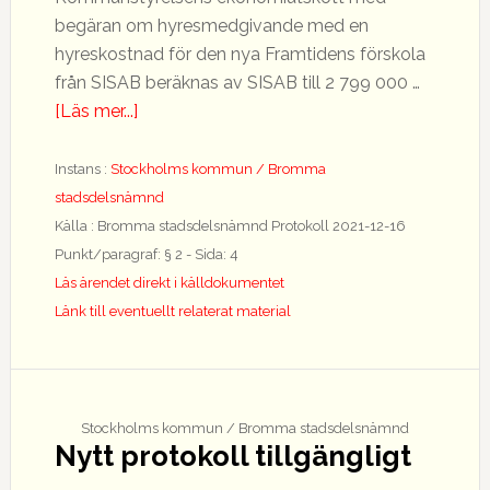
begäran om hyresmedgivande med en
hyreskostnad för den nya Framtidens förskola
från SISAB beräknas av SISAB till 2 799 000 …
om
[Läs mer...]
En
Framtidens
Instans :
Stockholms kommun / Bromma
förskola
stadsdelsnämnd
på
Källa : Bromma stadsdelsnämnd Protokoll 2021-12-16
Nyängsvägen
Punkt/paragraf: § 2 - Sida: 4
66
Läs ärendet direkt i källdokumentet
Länk till eventuellt relaterat material
Stockholms kommun / Bromma stadsdelsnämnd
Nytt protokoll tillgängligt