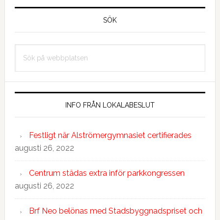
Primärt
sidofält
SÖK
Sök
på
webbplatsen
INFO FRÅN LOKALABESLUT
Festligt när Alströmergymnasiet certifierades
augusti 26, 2022
Centrum städas extra inför parkkongressen
augusti 26, 2022
Brf Neo belönas med Stadsbyggnadspriset och