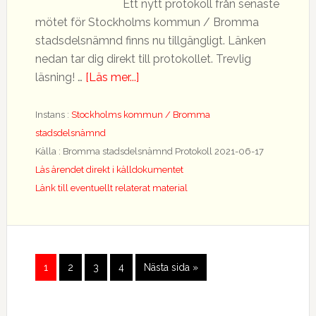
Ett nytt protokoll från senaste
mötet för Stockholms kommun / Bromma
stadsdelsnämnd finns nu tillgängligt. Länken
nedan tar dig direkt till protokollet. Trevlig
om
läsning! …
[Läs mer...]
Nytt
protokoll
Instans :
Stockholms kommun / Bromma
tillgängligt
stadsdelsnämnd
Källa : Bromma stadsdelsnämnd Protokoll 2021-06-17
Läs ärendet direkt i källdokumentet
Länk till eventuellt relaterat material
Gå
Gå
Gå
Gå
Go
1
2
3
4
Nästa sida »
till
till
till
till
to
sida
sida
sida
sida