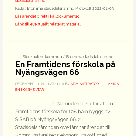
stadsdelsnämnd
Källa : Bromma stadsdelsnämnd Protokoll 2022-01-03
Läs ärendet direkt i källdokumentet
Länk till eventuellt relaterat material
Stockholms kommun / Bromma stadsdelsnämnd
En Framtidens förskola på
Nyängsvägen 66
DECEMBER 21, 2021
AT
11:00
BY
ADMINISTRATOR
LÄMNA
EN KOMMENTAR
1. Nämnden beslutar att en
Framtidens förskola för 108 barn byggs av
SISAB på Nyängsvägen 66. 2.
Stadsdelsnämnden överlämnar ärendet till
Kommunstyrelsens ekonomiutskott med