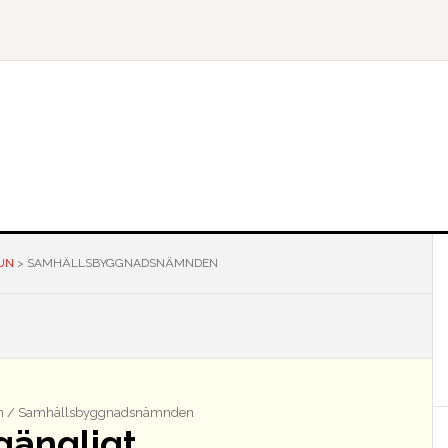
UN
>
SAMHÄLLSBYGGNADSNÄMNDEN
s
 / Samhällsbyggnadsnämnden
lgängligt