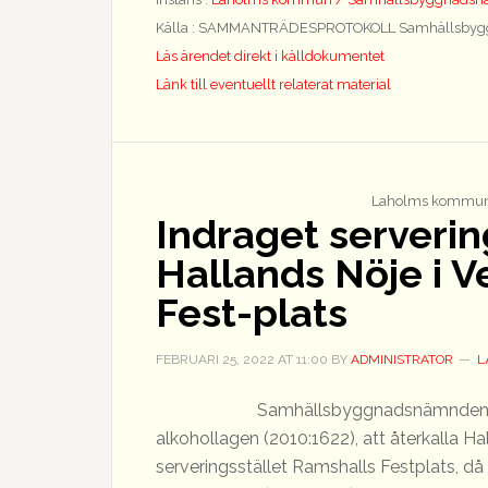
tillgängligt
Källa : SAMMANTRÄDESPROTOKOLL Samhällsbyg
Läs ärendet direkt i källdokumentet
Länk till eventuellt relaterat material
Laholms kommun
Indraget servering
Hallands Nöje i V
Fest-plats
FEBRUARI 25, 2022
AT
11:00
BY
ADMINISTRATOR
L
Samhällsbyggnadsnämnden bes
alkohollagen (2010:1622), att återkalla Ha
serveringsstället Ramshalls Festplats, då 