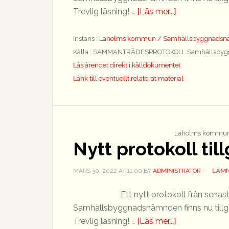
om
Trevlig läsning! …
[Läs mer...]
Nytt
protokoll
Instans :
Laholms kommun / Samhällsbyggnads
tillgängligt
Källa : SAMMANTRÄDESPROTOKOLL Samhällsbyg
Läs ärendet direkt i källdokumentet
Länk till eventuellt relaterat material
Laholms kommun
Nytt protokoll til
MARS 30, 2022
AT
11:00
BY
ADMINISTRATOR
LÄMN
Ett nytt protokoll från sen
Samhällsbyggnadsnämnden finns nu tillgäng
om
Trevlig läsning! …
[Läs mer...]