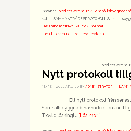
Nytt
protokoll
Instans :
Laholms kommun / Samhällsbyggnads
tillgängligt
Källa : SAMMANTRÄDESPROTOKOLL Samhällsbyg
Läs ärendet direkt i källdokumentet
Länk till eventuellt relaterat material
Laholms kommun
Nytt protokoll til
MARS 5, 2022
AT
11:00
BY
ADMINISTRATOR
LÄMNA
Ett nytt protokoll från sen
Samhällsbyggnadsnämnden finns nu tillgäng
om
Trevlig läsning! …
[Läs mer...]
Nytt
protokoll
Instans :
Laholms kommun / Samhällsbyggnads