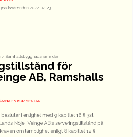
gnadsnämnden 2022-02-23
 / Samhällsbyggnadsnämnden
stillstånd för
einge AB, Ramshalls
ÄMNA EN KOMMENTAR
lutar i enlighet med 9 kapitlet 18 § 3st.
llands Nöje i Veinge AB:s serveringstillstånd på
kraven om lämplighet enligt 8 kapitlet 12 §