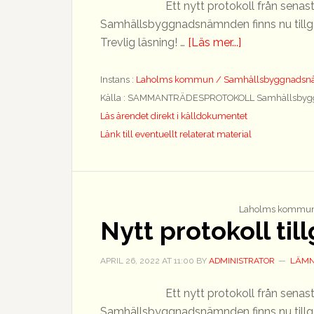
Ett nytt protokoll från sen
Samhällsbyggnadsnämnden finns nu tillgäng
om
Trevlig läsning! …
[Läs mer...]
Nytt
protokoll
Instans :
Laholms kommun / Samhällsbyggnads
tillgängligt
Källa : SAMMANTRÄDESPROTOKOLL Samhällsbyg
Läs ärendet direkt i källdokumentet
Länk till eventuellt relaterat material
Laholms kommun
Nytt protokoll til
APRIL 26, 2022
AT
11:00
BY
ADMINISTRATOR
LÄMN
Ett nytt protokoll från sen
Samhällsbyggnadsnämnden finns nu tillgäng