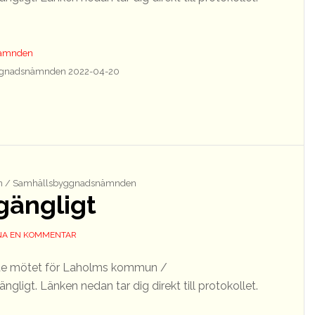
nämnden
gnadsnämnden 2022-04-20
 / Samhällsbyggnadsnämnden
lgängligt
A EN KOMMENTAR
aste mötet för Laholms kommun /
ligt. Länken nedan tar dig direkt till protokollet.