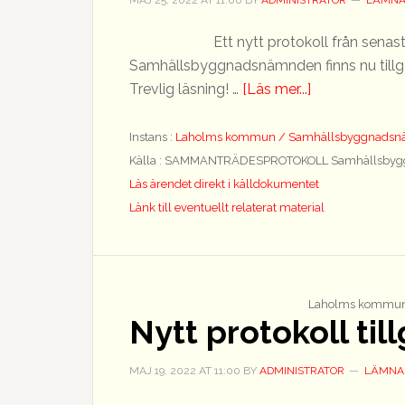
MAJ 25, 2022
AT
11:00
BY
ADMINISTRATOR
LÄMNA
Ett nytt protokoll från sen
Samhällsbyggnadsnämnden finns nu tillgäng
om
Trevlig läsning! …
[Läs mer...]
Nytt
protokoll
Instans :
Laholms kommun / Samhällsbyggnads
tillgängligt
Källa : SAMMANTRÄDESPROTOKOLL Samhällsbyg
Läs ärendet direkt i källdokumentet
Länk till eventuellt relaterat material
Laholms kommun
Nytt protokoll til
MAJ 19, 2022
AT
11:00
BY
ADMINISTRATOR
LÄMNA