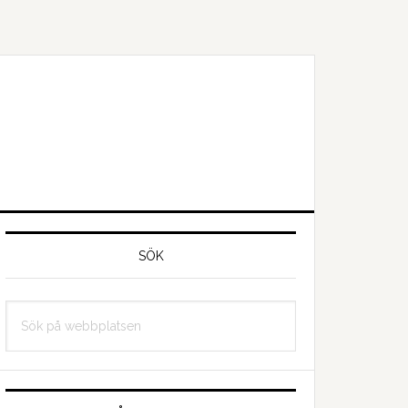
Primärt
idofält
SÖK
Sök
på
webbplatsen