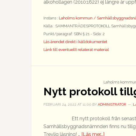
alkohollagen (2010:1622) ej längre är uppf
Instans :
Laholms kommun / Samhällsbyggnads
Källa : SAMMANTRÄDESPROTOKOLL Samhällsbyg
Punkt/paragraf: SBN § 21 - Sida: 2
Läs ärendet direkt i källdokumentet
Länk till eventuellt relaterat material
Laholms kommun
Nytt protokoll til
FEBRUARI 24, 2022
AT
11:00
BY
ADMINISTRATOR
L
Ett nytt protokoll från sen
Samhällsbyggnadsnämnden finns nu tillgäng
om
Trevlig läsning! …
[Läs mer...]