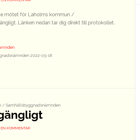
 EN KOMMENTAR
aste mötet för Laholms kommun /
ligt. Länken nedan tar dig direkt till protokollet.
nämnden
gnadsnämnden 2022-05-18
 / Samhällsbyggnadsnämnden
lgängligt
 EN KOMMENTAR