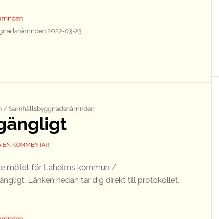
nämnden
gnadsnämnden 2022-03-23
 / Samhällsbyggnadsnämnden
lgängligt
 EN KOMMENTAR
aste mötet för Laholms kommun /
ligt. Länken nedan tar dig direkt till protokollet.
nämnden