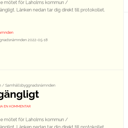
aste mötet för Laholms kommun /
ligt. Länken nedan tar dig direkt till protokollet.
nämnden
gnadsnämnden 2022-05-18
 / Samhällsbyggnadsnämnden
lgängligt
A EN KOMMENTAR
aste mötet för Laholms kommun /
ligt. Länken nedan tar dig direkt till protokollet.