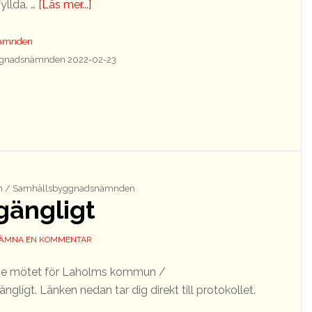
om
yllda. …
[Läs mer...]
Indraget
serveringstillstånd
nämnden
för
gnadsnämnden 2022-02-23
Hallands
Nöje
i
Veinge
AB,
Ramshalls
Fest-
 / Samhällsbyggnadsnämnden
lgängligt
plats
ÄMNA EN KOMMENTAR
aste mötet för Laholms kommun /
ligt. Länken nedan tar dig direkt till protokollet.