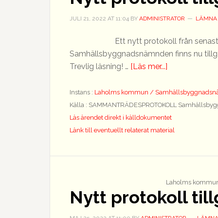
JULI 21, 2022
AT
11:04
BY
ADMINISTRATOR
LÄMNA
Ett nytt protokoll från sen
Samhällsbyggnadsnämnden finns nu tillgäng
om
Trevlig läsning! …
[Läs mer...]
Nytt
protokoll
Instans :
Laholms kommun / Samhällsbyggnads
tillgängligt
Källa : SAMMANTRÄDESPROTOKOLL Samhällsbyg
Läs ärendet direkt i källdokumentet
Länk till eventuellt relaterat material
Laholms kommun
Nytt protokoll til